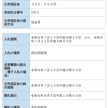
公売保証金
３６０，０００円
売却区分番号
137-1
公売保証金の提
現金等
供方法
令和８年７月２４日午前８時３０分 から 令和８
入札期間
年７月３１日午後５時００分
入札の場所
高松国税局
必要書類の提出
期限
令和８年７月３０日午後５時００分
（電子入札の場
合）
公売保証金の納
令和８年７月３０日午後２時００分
付期限
開札期日
令和８年８月４日午前１０時００分
開札の場所
高松国税局