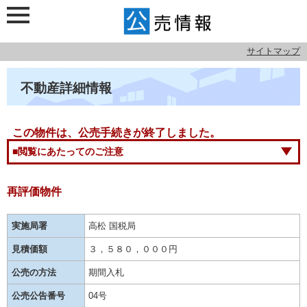
サイトマップ
不動産詳細情報
この物件は、公売手続きが終了しました。
■閲覧にあたってのご注意
再評価物件
実施局署
高松 国税局
見積価額
３，５８０，０００円
公売の方法
期間入札
公売公告番号
04号