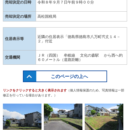
売却決定の日時
令和８年９月７日午前９時００分
売却決定の場所
高松国税局
近隣の住居表示「徳島県徳島市八万町弐丈１４－
住居表示等
２」付近
ＪＲ（四国） 牟岐線 文化の森駅 から西へ約
交通機関
６０メートル（道路距離）
このページの上へ
リンクをクリックすると大きく表示されます
（個人情報保護のため、写真情報は一部
修正を行っている場合があります。）