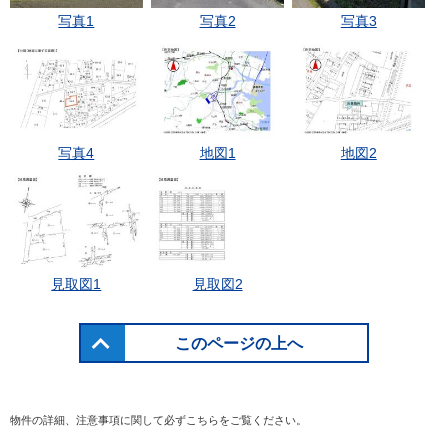
写真1
写真2
写真3
写真4
地図1
地図2
見取図1
見取図2
このページの上へ
物件の詳細、注意事項に関して必ずこちらをご覧ください。