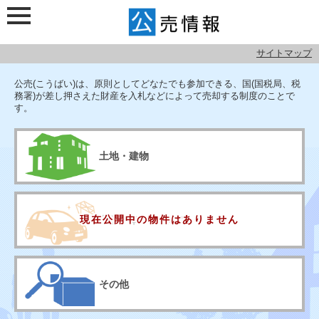
サイトマップ
検索メニュー
公売情報
公売(こうばい)は、原則としてどなたでも参加できる、国(国税局、税
務署)が差し押さえた財産を入札などによって売却する制度のことで
す。
土地・建物
現在公開中の
物件はありません
宝石・車・絵画など
その他