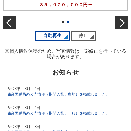
３５，０７０，０００円〜
前の公売情報
次の
スライドの自動再生を開始
自動再生
スライドの自動再生を停
停止
※個人情報保護のため、写真情報は一部修正を行っている
場合があります。
お知らせ
令和8年
8月
4日
仙台国税局の公売情報（期間入札：農地）を掲載しました。
令和8年
8月
4日
仙台国税局の公売情報（期間入札：一般）を掲載しました。
令和8年
8月
3日