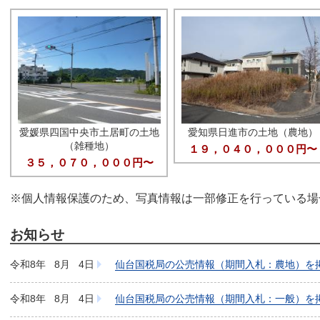
愛媛県四国中央市土居町の土地
愛知県日進市の土地（農地）
（雑種地）
１９，０４０，０００円〜
３５，０７０，０００円〜
※個人情報保護のため、写真情報は一部修正を行っている場
お知らせ
・建物
令和8年
8月
4日
仙台国税局の公売情報（期間入札：農地）を
令和8年
8月
4日
仙台国税局の公売情報（期間入札：一般）を