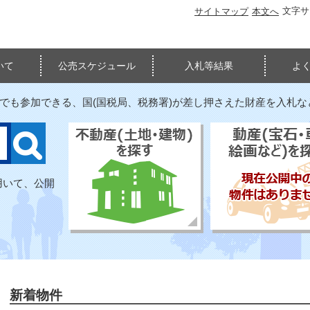
文字
サイトマップ
本文へ
いて
公売スケジュール
入札等結果
よ
たでも参加できる、国(国税局、税務署)が差し押さえた財産を入札
用いて、公開
新着物件