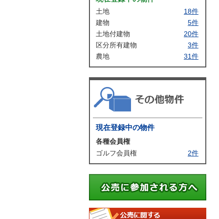
土地
18件
建物
5件
土地付建物
20件
区分所有建物
3件
農地
31件
その
現在登録中の物件
各種会員権
ゴルフ会員権
2件