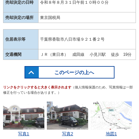
売却決定の日時
令和８年８月３１日午前１０時００分
売却決定の場所
東京国税局
住居表示等
千葉県香取市八日市場９２１番２号
交通機関
ＪＲ（東日本） 成田線 小見川駅 徒歩 19分
このページの上へ
リンクをクリックすると大きく表示されます
（個人情報保護のため、写真情報は一部
修正を行っている場合があります。）
写真1
写真2
地図1