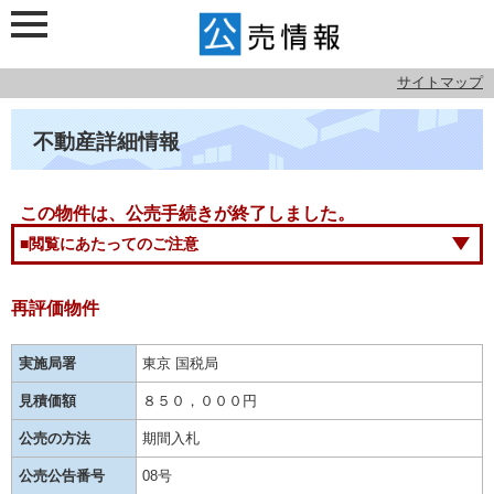
サイトマップ
不動産詳細情報
この物件は、公売手続きが終了しました。
■閲覧にあたってのご注意
再評価物件
実施局署
東京 国税局
見積価額
８５０，０００円
公売の方法
期間入札
公売公告番号
08号