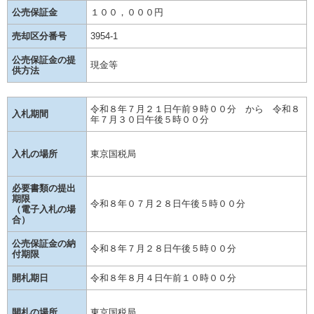
公売保証金
１００，０００円
売却区分番号
3954-1
公売保証金の提
現金等
供方法
令和８年７月２１日午前９時００分 から 令和８
入札期間
年７月３０日午後５時００分
入札の場所
東京国税局
必要書類の提出
期限
令和８年０７月２８日午後５時００分
（電子入札の場
合）
公売保証金の納
令和８年７月２８日午後５時００分
付期限
開札期日
令和８年８月４日午前１０時００分
開札の場所
東京国税局