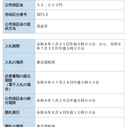
公売保証金
５０，０００円
売却区分番号
3971-3
公売保証金の提
現金等
供方法
令和８年７月２１日午前９時００分 から 令和８
入札期間
年７月３０日午後５時００分
入札の場所
東京国税局
必要書類の提出
期限
令和８年０７月２８日午後５時００分
（電子入札の場
合）
公売保証金の納
令和８年７月２８日午後５時００分
付期限
開札期日
令和８年８月４日午前１０時００分
開札の場所
東京国税局