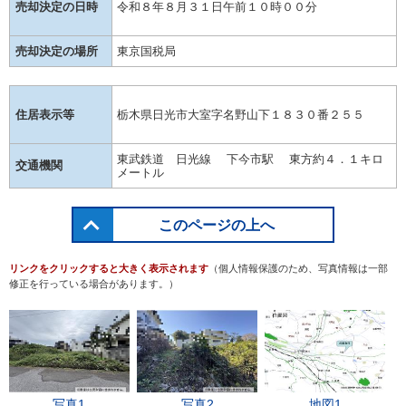
売却決定の日時
令和８年８月３１日午前１０時００分
売却決定の場所
東京国税局
住居表示等
栃木県日光市大室字名野山下１８３０番２５５
東武鉄道 日光線 下今市駅 東方約４．１キロ
交通機関
メートル
このページの上へ
リンクをクリックすると大きく表示されます
（個人情報保護のため、写真情報は一部
修正を行っている場合があります。）
写真1
写真2
地図1