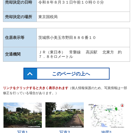
売却決定の日時
令和８年８月３１日午前１０時００分
売却決定の場所
東京国税局
住居表示等
茨城県小美玉市野田８８６番１０
ＪＲ（東日本） 常磐線 高浜駅 北東方 約
交通機関
７．８キロメートル
このページの上へ
リンクをクリックすると大きく表示されます
（個人情報保護のため、写真情報は一部
修正を行っている場合があります。）
写真1
写真2
地図1