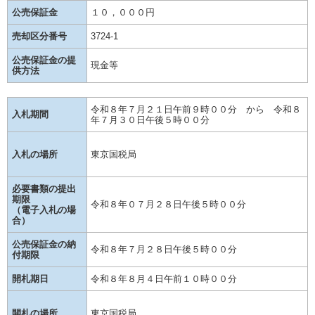
公売保証金
１０，０００円
売却区分番号
3724-1
公売保証金の提
現金等
供方法
令和８年７月２１日午前９時００分 から 令和８
入札期間
年７月３０日午後５時００分
入札の場所
東京国税局
必要書類の提出
期限
令和８年０７月２８日午後５時００分
（電子入札の場
合）
公売保証金の納
令和８年７月２８日午後５時００分
付期限
開札期日
令和８年８月４日午前１０時００分
開札の場所
東京国税局