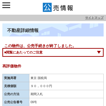
サイトマップ
不動産詳細情報
この物件は、公売手続きが終了しました。
■閲覧にあたってのご注意
再評価物件
実施局署
東京 国税局
見積価額
９０，０００円
公売の方法
期間入札
公売公告番号
09号