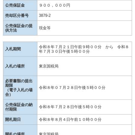
公売保証金
９００，０００円
売却区分番号
3879-2
公売保証金の提
現金等
供方法
令和８年７月２１日午前９時００分 から 令和８
入札期間
年７月３０日午後５時００分
入札の場所
東京国税局
必要書類の提出
期限
令和８年０７月２８日午後５時００分
（電子入札の場
合）
公売保証金の納
令和８年７月２８日午後５時００分
付期限
開札期日
令和８年８月４日午前１０時００分
開札の場所
東京国税局