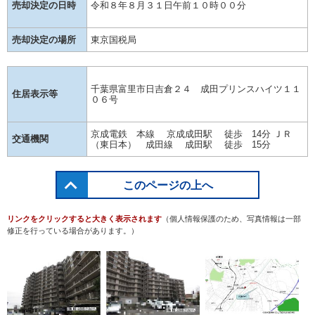
売却決定の日時
令和８年８月３１日午前１０時００分
売却決定の場所
東京国税局
千葉県富里市日吉倉２４ 成田プリンスハイツ１１
住居表示等
０６号
京成電鉄 本線 京成成田駅 徒歩 14分 ＪＲ
交通機関
（東日本） 成田線 成田駅 徒歩 15分
このページの上へ
リンクをクリックすると大きく表示されます
（個人情報保護のため、写真情報は一部
修正を行っている場合があります。）