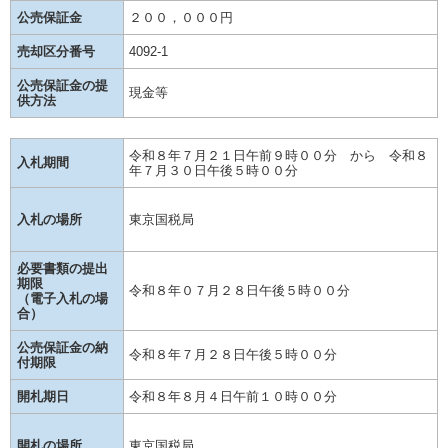
公売保証金
２００，０００円
売却区分番号
4092-1
公売保証金の提
現金等
供方法
令和８年７月２１日午前９時００分 から 令和８
入札期間
年７月３０日午後５時００分
入札の場所
東京国税局
必要書類の提出
期限
令和８年０７月２８日午後５時００分
（電子入札の場
合）
公売保証金の納
令和８年７月２８日午後５時００分
付期限
開札期日
令和８年８月４日午前１０時００分
開札の場所
東京国税局