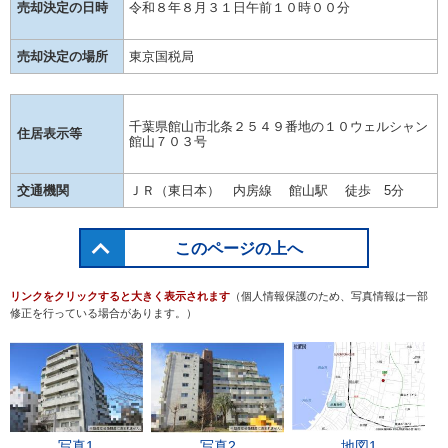
売却決定の日時
令和８年８月３１日午前１０時００分
売却決定の場所
東京国税局
千葉県館山市北条２５４９番地の１０ウェルシャン
住居表示等
館山７０３号
交通機関
ＪＲ（東日本） 内房線 館山駅 徒歩 5分
このページの上へ
リンクをクリックすると大きく表示されます
（個人情報保護のため、写真情報は一部
修正を行っている場合があります。）
写真1
写真2
地図1