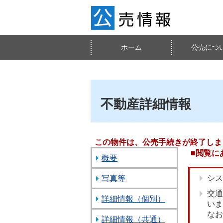
ホーム
公売につ
不動産詳細情報
この物件は、公売手続きが終了し
■閲覧に
概要
シス
写真等
交通
詳細情報（個別）
いま
なお
詳細情報（共通）