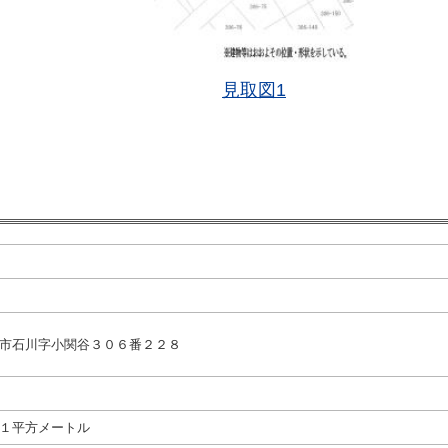
見取図1
市石川字小関谷３０６番２２８
１平方メートル