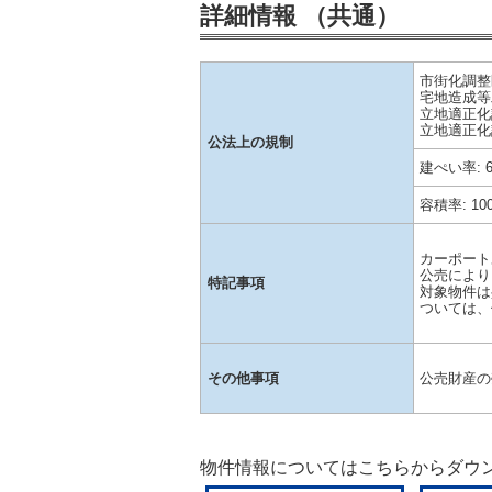
詳細情報 （共通）
市街化調整
宅地造成等
立地適正化
立地適正化
公法上の規制
建ぺい率: 
容積率: 10
カーポート
公売により
特記事項
対象物件は
ついては、
その他事項
公売財産の
物件情報についてはこちらからダウ