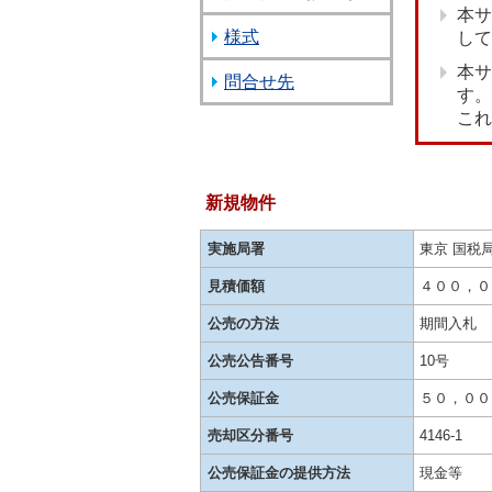
本サ
様式
して
本サ
問合せ先
す。
これ
新規物件
実施局署
東京 国税
見積価額
４００，０
公売の方法
期間入札
公売公告番号
10号
公売保証金
５０，００
売却区分番号
4146-1
公売保証金の提供方法
現金等