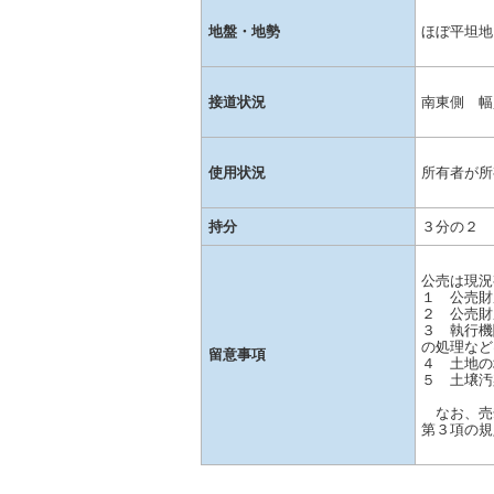
地盤・地勢
ほぼ平坦地
接道状況
南東側 幅
使用状況
所有者が所
持分
３分の２
公売は現況
１ 公売財
２ 公売財
３ 執行機
の処理など
留意事項
４ 土地の
５ 土壌汚
なお、売
第３項の規