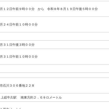
月１２日午前９時００分 から 令和８年８月１９日午後５時００分
月２４日午前１０時００分
月３１日午後３時００分
月３１日午前１０時００分
市石川３０６番地２２８
 上総牛久駅 南東方約２．６キロメートル