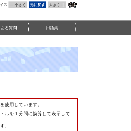
サイズ
小さく
元に戻す
大きく
くある質問
用語集
を使用しています。
トルを１分間に換算して表示して
す。