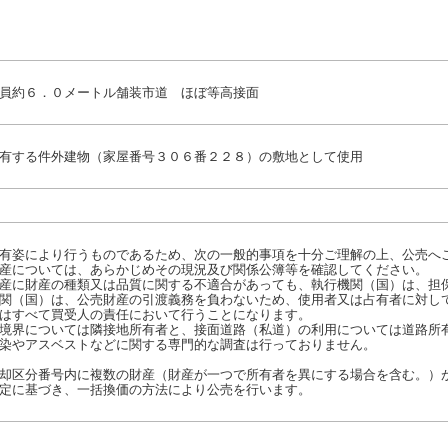
員約６．０メートル舗装市道 ほぼ等高接面
有する件外建物（家屋番号３０６番２２８）の敷地として使用
有姿により行うものであるため、次の一般的事項を十分ご理解の上、公売へ
産については、あらかじめその現況及び関係公簿等を確認してください。
産に財産の種類又は品質に関する不適合があっても、執行機関（国）は、担
関（国）は、公売財産の引渡義務を負わないため、使用者又は占有者に対し
はすべて買受人の責任において行うことになります。
境界については隣接地所有者と、接面道路（私道）の利用については道路所
染やアスベストなどに関する専門的な調査は行っておりません。
却区分番号内に複数の財産（財産が一つで所有者を異にする場合を含む。）
定に基づき、一括換価の方法により公売を行います。