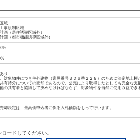
区域
工事規制区域
計画（居住誘導区域外）
計画（都市機能誘導区域外）
60%
0%
あり
、対象物件につき件外建物（家屋番号３０６番２２８）のために法定地上権
共有持分についての売却であるので、公売により取得したとしても完全な支
他の共有者と協議して決めなければならず、対象物件を当然に使用収益でき
売却決定は、最高価申込者に係る入札価額をもって行います。
ンロードしてください。