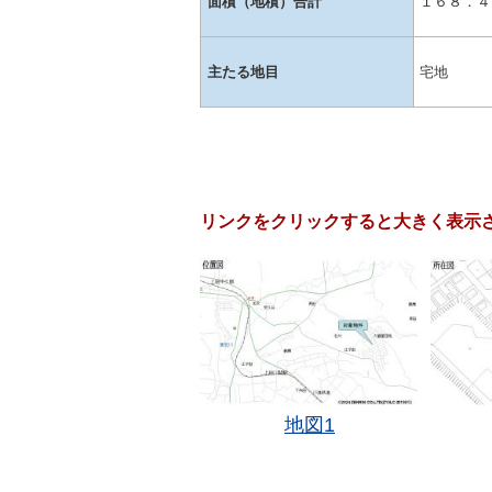
面積（地積）合計
１６８．４
主たる地目
宅地
リンクをクリックすると大きく表示
地図1