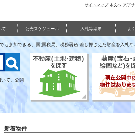
文字
サイトマップ
本文へ
いて
公売スケジュール
入札等結果
よ
たでも参加できる、国(国税局、税務署)が差し押さえた財産を入札
用いて、公開
新着物件