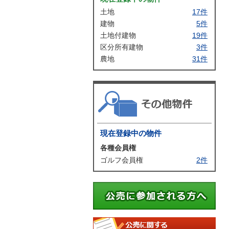
土地
17件
建物
5件
土地付建物
19件
区分所有建物
3件
農地
31件
その
現在登録中の物件
各種会員権
ゴルフ会員権
2件