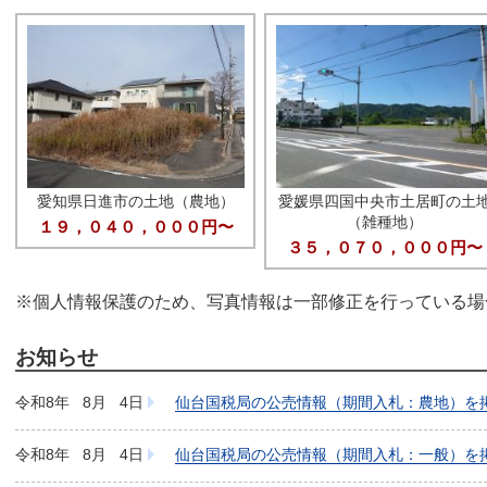
愛知県日進市の土地（農地）
愛媛県四国中央市土居町の土
（雑種地）
１９，０４０，０００円〜
３５，０７０，０００円〜
※個人情報保護のため、写真情報は一部修正を行っている場
お知らせ
・建物
令和8年
8月
4日
仙台国税局の公売情報（期間入札：農地）を
令和8年
8月
4日
仙台国税局の公売情報（期間入札：一般）を