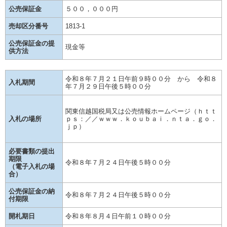
公売保証金
５００，０００円
売却区分番号
1813-1
公売保証金の提
現金等
供方法
令和８年７月２１日午前９時００分 から 令和８
入札期間
年７月２９日午後５時００分
関東信越国税局又は公売情報ホームページ（ｈｔｔ
入札の場所
ｐｓ：／／ｗｗｗ．ｋｏｕｂａｉ．ｎｔａ．ｇｏ．
ｊｐ）
必要書類の提出
期限
令和８年７月２４日午後５時００分
（電子入札の場
合）
公売保証金の納
令和８年７月２４日午後５時００分
付期限
開札期日
令和８年８月４日午前１０時００分