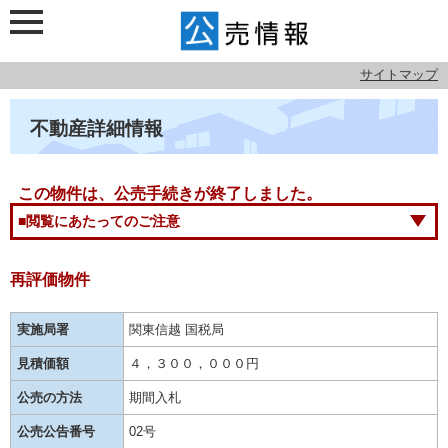
サイトマップ
不動産詳細情報
この物件は、公売手続きが終了しました。
■閲覧にあたってのご注意
再評価物件
実施局署
関東信越 国税局
見積価額
４，３００，０００円
公売の方法
期間入札
公売公告番号
02号