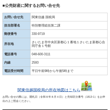
■公売財産に関するお問い合せ先
お問い合せ先
関東信越 国税局
担当部署名
特別整理総括第二課
郵便番号
330-9719
さいたま市中央区新都心１番地１さいたま新都心合
所在地
同庁舎１号館
電話番号
048-600-3111
内線
2593
電話受付時間
平日午前9時から午後5時まで
関東信越国税局の所在地図はこちら
お問い合せの際には、開札日（令和８年８月４日）と売却区分番号（1813-1）をお申
出の上ご照会ください。