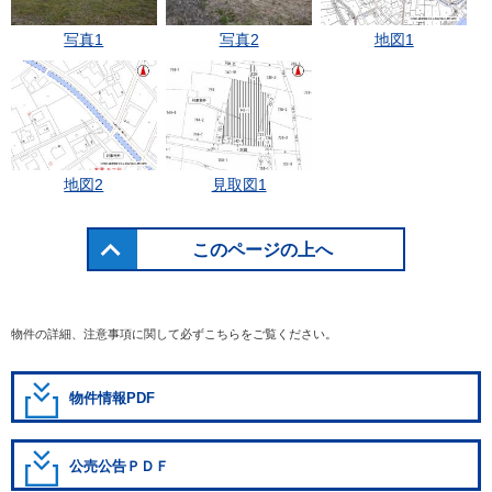
写真1
写真2
地図1
地図2
見取図1
このページの上へ
物件の詳細、注意事項に関して必ずこちらをご覧ください。
物件情報PDF
公売公告ＰＤＦ