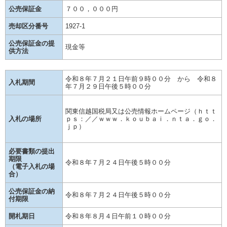
公売保証金
７００，０００円
売却区分番号
1927-1
公売保証金の提
現金等
供方法
令和８年７月２１日午前９時００分 から 令和８
入札期間
年７月２９日午後５時００分
関東信越国税局又は公売情報ホームページ（ｈｔｔ
入札の場所
ｐｓ：／／ｗｗｗ．ｋｏｕｂａｉ．ｎｔａ．ｇｏ．
ｊｐ）
必要書類の提出
期限
令和８年７月２４日午後５時００分
（電子入札の場
合）
公売保証金の納
令和８年７月２４日午後５時００分
付期限
開札期日
令和８年８月４日午前１０時００分