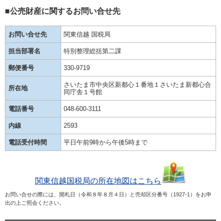
■公売財産に関するお問い合せ先
お問い合せ先
関東信越 国税局
担当部署名
特別整理総括第二課
郵便番号
330-9719
さいたま市中央区新都心１番地１さいたま新都心合
所在地
同庁舎１号館
電話番号
048-600-3111
内線
2593
電話受付時間
平日午前9時から午後5時まで
関東信越国税局の所在地図はこちら
お問い合せの際には、開札日（令和８年８月４日）と売却区分番号（1927-1）をお申
出の上ご照会ください。