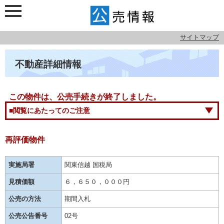
サイトマップ
不動産詳細情報
この物件は、公売手続きが終了しました。
■閲覧にあたってのご注意
再評価物件
実施局署
関東信越 国税局
見積価額
６，６５０，０００円
公売の方法
期間入札
公売公告番号
02号