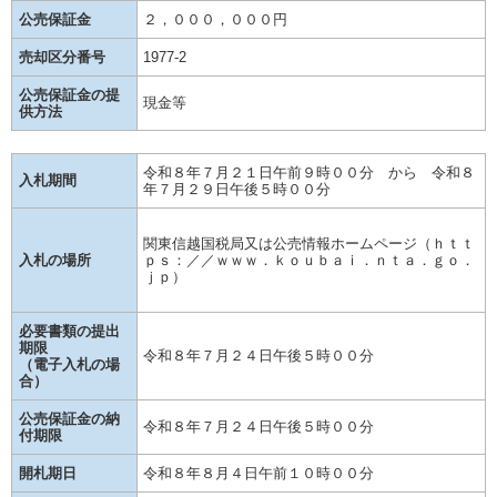
公売保証金
２，０００，０００円
売却区分番号
1977-2
公売保証金の提
現金等
供方法
令和８年７月２１日午前９時００分 から 令和８
入札期間
年７月２９日午後５時００分
関東信越国税局又は公売情報ホームページ（ｈｔｔ
入札の場所
ｐｓ：／／ｗｗｗ．ｋｏｕｂａｉ．ｎｔａ．ｇｏ．
ｊｐ）
必要書類の提出
期限
令和８年７月２４日午後５時００分
（電子入札の場
合）
公売保証金の納
令和８年７月２４日午後５時００分
付期限
開札期日
令和８年８月４日午前１０時００分