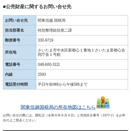
■公売財産に関するお問い合せ先
お問い合せ先
関東信越 国税局
担当部署名
特別整理総括第二課
郵便番号
330-9719
さいたま市中央区新都心１番地１さいたま新都心合
所在地
同庁舎１号館
電話番号
048-600-3111
内線
2593
電話受付時間
平日午前9時から午後5時まで
関東信越国税局の所在地図はこちら
お問い合せの際には、開札日（令和８年８月４日）と売却区分番号（1977-2）をお申
出の上ご照会ください。