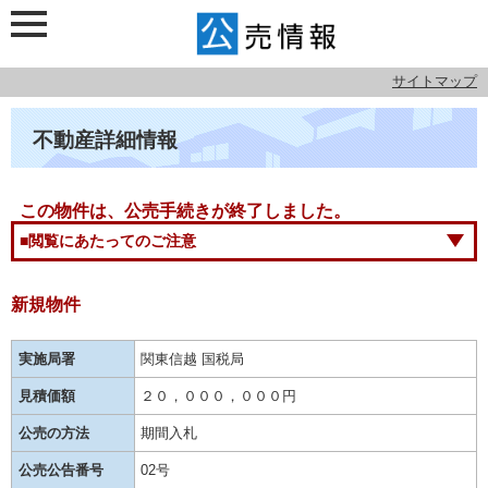
サイトマップ
不動産詳細情報
この物件は、公売手続きが終了しました。
■閲覧にあたってのご注意
新規物件
実施局署
関東信越 国税局
見積価額
２０，０００，０００円
公売の方法
期間入札
公売公告番号
02号