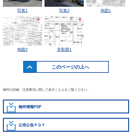
写真1
写真2
地図1
地図2
見取図1
このページの上へ
物件の詳細、注意事項に関して必ずこちらをご覧ください。
物件情報PDF
公売公告ＰＤＦ