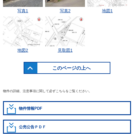
写真1
写真2
地図1
地図2
見取図1
このページの上へ
物件の詳細、注意事項に関して必ずこちらをご覧ください。
物件情報PDF
公売公告ＰＤＦ