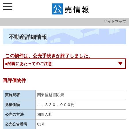
サイトマップ
不動産詳細情報
この物件は、公売手続きが終了しました。
■閲覧にあたってのご注意
再評価物件
実施局署
関東信越 国税局
見積価額
１，３３０，０００円
公売の方法
期間入札
公売公告番号
03号