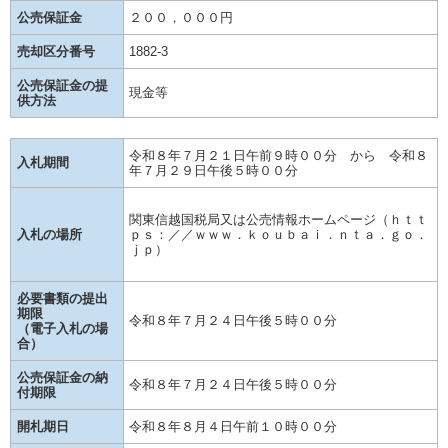
公売保証金
２００，０００円
売却区分番号
1882-3
公売保証金の提
現金等
供方法
令和８年７月２１日午前９時００分 から 令和８
入札期間
年７月２９日午後５時００分
関東信越国税局又は公売情報ホームページ（ｈｔｔ
入札の場所
ｐｓ：／／ｗｗｗ．ｋｏｕｂａｉ．ｎｔａ．ｇｏ．
ｊｐ）
必要書類の提出
期限
令和８年７月２４日午後５時００分
（電子入札の場
合）
公売保証金の納
令和８年７月２４日午後５時００分
付期限
開札期日
令和８年８月４日午前１０時００分