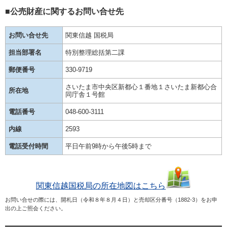
■公売財産に関するお問い合せ先
お問い合せ先
関東信越 国税局
担当部署名
特別整理総括第二課
郵便番号
330-9719
さいたま市中央区新都心１番地１さいたま新都心合
所在地
同庁舎１号館
電話番号
048-600-3111
内線
2593
電話受付時間
平日午前9時から午後5時まで
関東信越国税局の所在地図はこちら
お問い合せの際には、開札日（令和８年８月４日）と売却区分番号（1882-3）をお申
出の上ご照会ください。