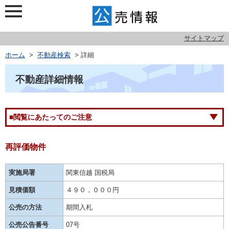
サイトマップ
ホーム
>
不動産検索
> 詳細
不動産詳細情報
■閲覧にあたってのご注意
再評価物件
実施局署
関東信越 国税局
見積価額
４９０，０００円
公売の方法
期間入札
公売公告番号
07号