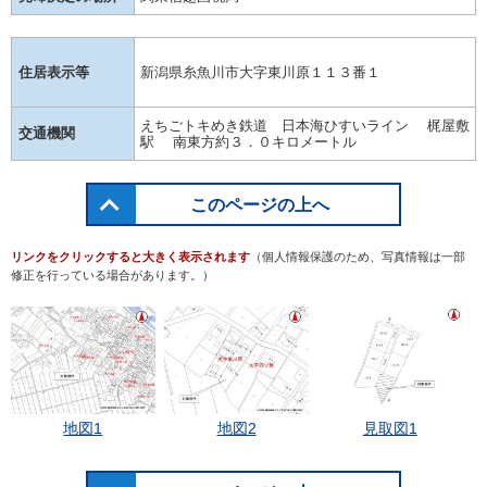
住居表示等
新潟県糸魚川市大字東川原１１３番１
えちごトキめき鉄道 日本海ひすいライン 梶屋敷
交通機関
駅 南東方約３．０キロメートル
このページの上へ
リンクをクリックすると大きく表示されます
（個人情報保護のため、写真情報は一部
修正を行っている場合があります。）
地図1
地図2
見取図1