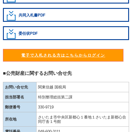
共同入札書PDF
委任状PDF
電子で入札される方はこちらからログイン
■公売財産に関するお問い合せ先
お問い合せ先
関東信越 国税局
担当部署名
特別整理総括第二課
郵便番号
330-9719
さいたま市中央区新都心１番地１さいたま新都心合
所在地
同庁舎１号館
電話番号
048-600-3111