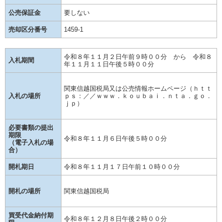
公売保証金
要しない
売却区分番号
1459-1
令和８年１１月２日午前９時００分 から 令和８
入札期間
年１１月１１日午後５時００分
関東信越国税局又は公売情報ホームページ（ｈｔｔ
入札の場所
ｐｓ：／／ｗｗｗ．ｋｏｕｂａｉ．ｎｔａ．ｇｏ．
ｊｐ）
必要書類の提出
期限
令和８年１１月６日午後５時００分
（電子入札の場
合）
開札期日
令和８年１１月１７日午前１０時００分
開札の場所
関東信越国税局
買受代金納付期
令和８年１２月８日午後２時００分