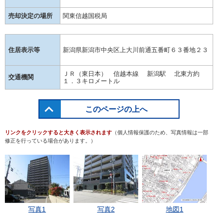
売却決定の場所
関東信越国税局
住居表示等
新潟県新潟市中央区上大川前通五番町６３番地２３
ＪＲ（東日本） 信越本線 新潟駅 北東方約
交通機関
１．３キロメートル
このページの上へ
リンクをクリックすると大きく表示されます
（個人情報保護のため、写真情報は一部
修正を行っている場合があります。）
写真1
写真2
地図1