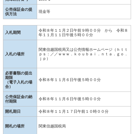
公売保証金の提
現金等
供方法
令和８年１１月２日午前９時００分 から 令和８
入札期間
年１１月１１日午後５時００分
関東信越国税局又は公売情報ホームページ（ｈｔｔ
入札の場所
ｐｓ：／／ｗｗｗ．ｋｏｕｂａｉ．ｎｔａ．ｇｏ．
ｊｐ）
必要書類の提出
期限
令和８年１１月６日午後５時００分
（電子入札の場
合）
公売保証金の納
令和８年１１月６日午後５時００分
付期限
開札期日
令和８年１１月１７日午前１０時００分
開札の場所
関東信越国税局