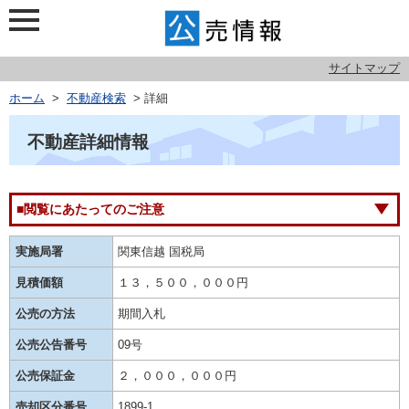
サイトマップ
ホーム
>
不動産検索
> 詳細
不動産詳細情報
■閲覧にあたってのご注意
実施局署
関東信越 国税局
見積価額
１３，５００，０００円
公売の方法
期間入札
公売公告番号
09号
公売保証金
２，０００，０００円
売却区分番号
1899-1