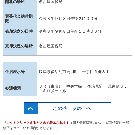
開札の場所
名古屋国税局
買受代金納付期
令和８年９月８日午後２時００分
限
売却決定の日時
令和８年９月８日午前１１時００分
売却決定の場所
名古屋国税局
住居表示等
岐阜県多治見市高田町十一丁目５番３１
ＪＲ（東海） 中央本線 多治見駅 北東約３．
交通機関
１キロメートル
このページの上へ
リンクをクリックすると大きく表示されます
（個人情報保護のため、写真情報は一部
修正を行っている場合があります。）