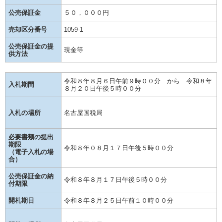
公売保証金
５０，０００円
売却区分番号
1059-1
公売保証金の提
現金等
供方法
令和８年８月６日午前９時００分 から 令和８年
入札期間
８月２０日午後５時００分
入札の場所
名古屋国税局
必要書類の提出
期限
令和８年０８月１７日午後５時００分
（電子入札の場
合）
公売保証金の納
令和８年８月１７日午後５時００分
付期限
開札期日
令和８年８月２５日午前１０時００分