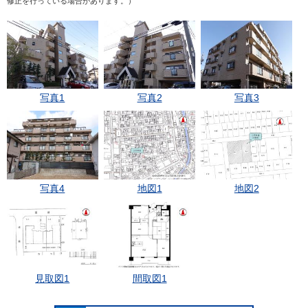
修正を行っている場合があります。）
写真1
写真2
写真3
写真4
地図1
地図2
見取図1
間取図1