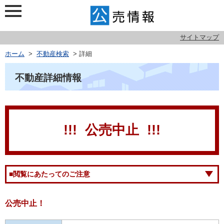
サイトマップ
ホーム
>
不動産検索
> 詳細
不動産詳細情報
!!! 公売中止 !!!
■閲覧にあたってのご注意
公売中止！