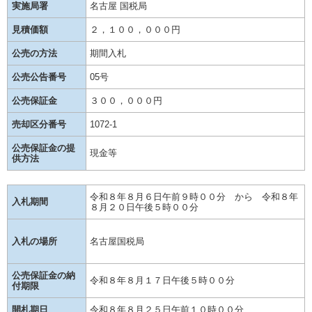
実施局署
名古屋 国税局
見積価額
２，１００，０００円
公売の方法
期間入札
公売公告番号
05号
公売保証金
３００，０００円
売却区分番号
1072-1
公売保証金の提
現金等
供方法
令和８年８月６日午前９時００分 から 令和８年
入札期間
８月２０日午後５時００分
入札の場所
名古屋国税局
公売保証金の納
令和８年８月１７日午後５時００分
付期限
開札期日
令和８年８月２５日午前１０時００分