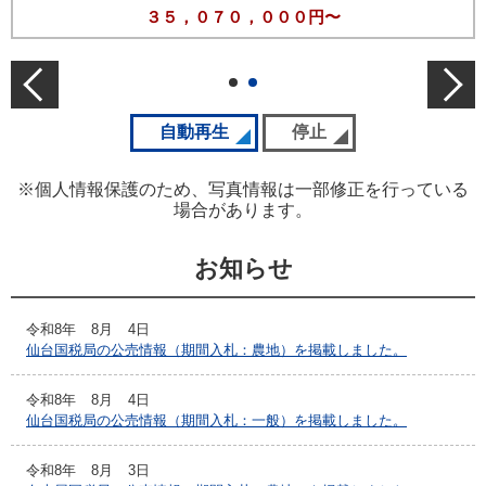
３５，０７０，０００円〜
前の公売情報
次の
スライドの自動再生を開始
自動再生
スライドの自動再生を停
停止
※個人情報保護のため、写真情報は一部修正を行っている
場合があります。
お知らせ
令和8年
8月
4日
仙台国税局の公売情報（期間入札：農地）を掲載しました。
令和8年
8月
4日
仙台国税局の公売情報（期間入札：一般）を掲載しました。
令和8年
8月
3日