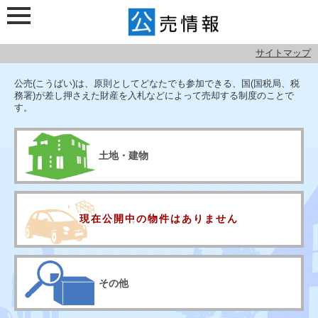
サイトマップ
検索メニュー
公売情報
公売(こうばい)は、原則としてどなたでも参加できる、国(国税局、税
務署)が差し押さえた財産を入札などによって売却する制度のことで
す。
土地・建物
現在公開中の
物件はありません
宝石・車・絵画など
その他