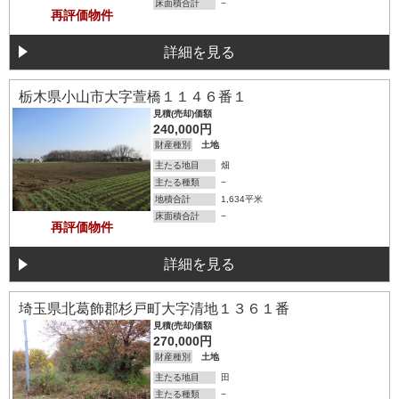
床面積合計
−
再評価物件
詳細を見る
詳細を見る
栃木県小山市大字萱橋１１４６番１
見積(売却)価額
240,000円
財産種別
土地
主たる地目
畑
主たる種類
−
地積合計
1,634平米
床面積合計
−
再評価物件
詳細を見る
詳細を見る
埼玉県北葛飾郡杉戸町大字清地１３６１番
見積(売却)価額
270,000円
財産種別
土地
主たる地目
田
主たる種類
−