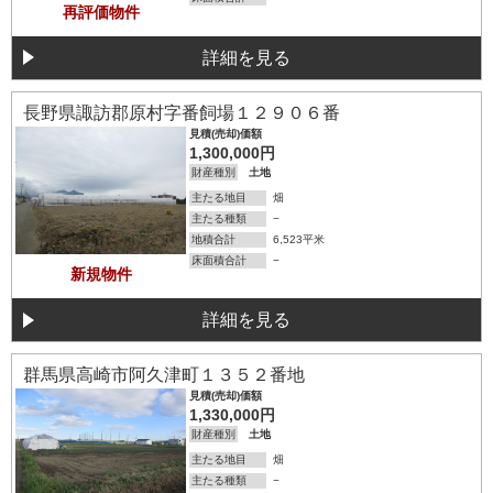
再評価物件
詳細を見る
詳細を見る
長野県諏訪郡原村字番飼場１２９０６番
見積(売却)価額
1,300,000円
財産種別
土地
主たる地目
畑
主たる種類
−
地積合計
6,523平米
床面積合計
−
新規物件
詳細を見る
詳細を見る
群馬県高崎市阿久津町１３５２番地
見積(売却)価額
1,330,000円
財産種別
土地
主たる地目
畑
主たる種類
−