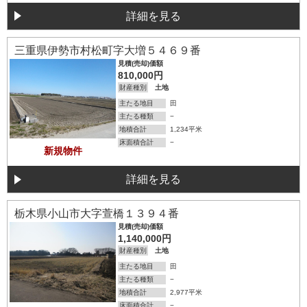
詳細を見る
詳細を見る
三重県伊勢市村松町字大増５４６９番
見積(売却)価額
810,000円
財産種別
土地
主たる地目
田
主たる種類
−
地積合計
1,234平米
床面積合計
−
新規物件
詳細を見る
詳細を見る
栃木県小山市大字萱橋１３９４番
見積(売却)価額
1,140,000円
財産種別
土地
主たる地目
田
主たる種類
−
地積合計
2,977平米
床面積合計
−