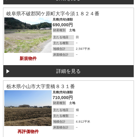
詳細を見る
岐阜県不破郡関ケ原町大字今須１８２４番
見積(売却)価額
690,000円
財産種別
土地
主たる地目
田
主たる種類
−
地積合計
2,597平米
床面積合計
−
新規物件
詳細を見る
詳細を見る
栃木県小山市大字萱橋８３１番
見積(売却)価額
710,000円
財産種別
土地
主たる地目
畑
主たる種類
−
地積合計
4,912平米
床面積合計
−
再評価物件