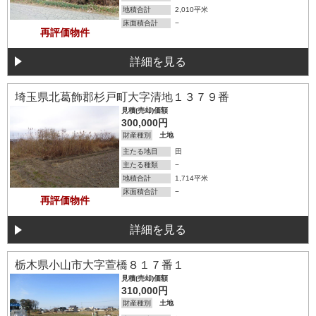
地積合計
2,010平米
床面積合計
−
再評価物件
詳細を見る
詳細を見る
埼玉県北葛飾郡杉戸町大字清地１３７９番
見積(売却)価額
300,000円
財産種別
土地
主たる地目
田
主たる種類
−
地積合計
1,714平米
床面積合計
−
再評価物件
詳細を見る
詳細を見る
栃木県小山市大字萱橋８１７番１
見積(売却)価額
310,000円
財産種別
土地