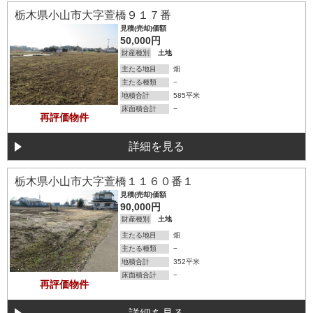
詳細を見る
栃木県小山市大字萱橋９１７番
見積(売却)価額
50,000円
財産種別
土地
主たる地目
畑
主たる種類
−
地積合計
585平米
床面積合計
−
再評価物件
詳細を見る
詳細を見る
栃木県小山市大字萱橋１１６０番１
見積(売却)価額
90,000円
財産種別
土地
主たる地目
畑
主たる種類
−
地積合計
352平米
床面積合計
−
再評価物件
詳細を見る