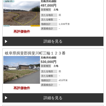
見積(売却)価額
497,000円
財産種別
土地
主たる地目
田
主たる種類
−
地積合計
1,039平米
床面積合計
−
再評価物件
詳細を見る
詳細を見る
岐阜県揖斐郡揖斐川町三輪１２３番
見積(売却)価額
530,000円
財産種別
土地
主たる地目
田
主たる種類
−
地積合計
453平米
床面積合計
−
再評価物件
詳細を見る