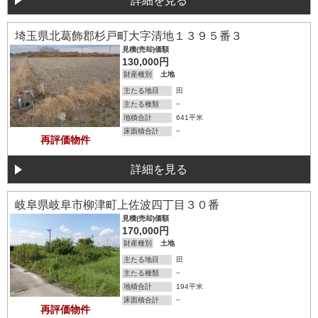
詳細を見る
埼玉県北葛飾郡杉戸町大字清地１３９５番３
見積(売却)価額
130,000円
財産種別
土地
主たる地目
田
主たる種類
−
地積合計
641平米
床面積合計
−
再評価物件
詳細を見る
詳細を見る
岐阜県岐阜市柳津町上佐波四丁目３０番
見積(売却)価額
170,000円
財産種別
土地
主たる地目
田
主たる種類
−
地積合計
194平米
床面積合計
−
再評価物件