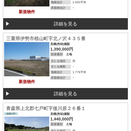
地積合計
2,000平米
床面積合計
−
新規物件
詳細を見る
詳細を見る
三重県伊勢市植山町字北ノ沢４３５番
見積(売却)価額
1,390,000円
財産種別
土地
主たる地目
田
主たる種類
−
地積合計
1,776平米
床面積合計
−
新規物件
詳細を見る
詳細を見る
青森県上北郡七戸町字後川原２６番１
見積(売却)価額
1,440,000円
財産種別
土地
主たる地目
田