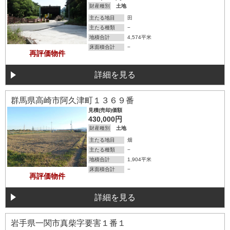
財産種別
土地
主たる地目
田
主たる種類
−
地積合計
4,574平米
床面積合計
−
再評価物件
詳細を見る
詳細を見る
群馬県高崎市阿久津町１３６９番
見積(売却)価額
430,000円
財産種別
土地
主たる地目
畑
主たる種類
−
地積合計
1,904平米
床面積合計
−
再評価物件
詳細を見る
詳細を見る
岩手県一関市真柴字要害１番１