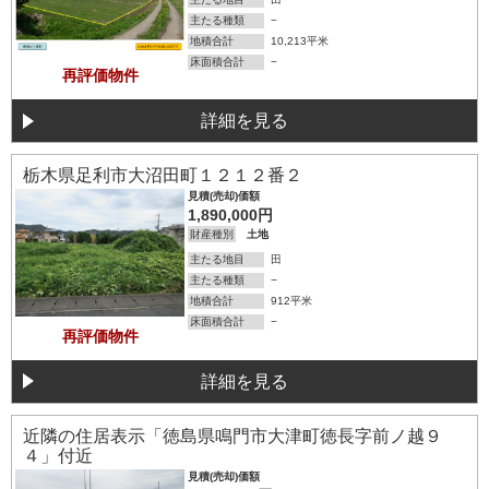
主たる種類
−
地積合計
10,213平米
床面積合計
−
再評価物件
詳細を見る
詳細を見る
栃木県足利市大沼田町１２１２番２
見積(売却)価額
1,890,000円
財産種別
土地
主たる地目
田
主たる種類
−
地積合計
912平米
床面積合計
−
再評価物件
詳細を見る
詳細を見る
近隣の住居表示「徳島県鳴門市大津町徳長字前ノ越９
４」付近
見積(売却)価額