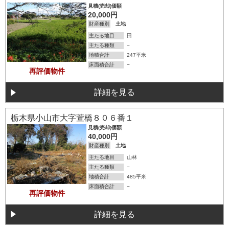
見積(売却)価額
20,000円
財産種別
土地
主たる地目
田
主たる種類
−
地積合計
247平米
床面積合計
−
再評価物件
詳細を見る
詳細を見る
栃木県小山市大字萱橋８０６番１
見積(売却)価額
40,000円
財産種別
土地
主たる地目
山林
主たる種類
−
地積合計
485平米
床面積合計
−
再評価物件
詳細を見る