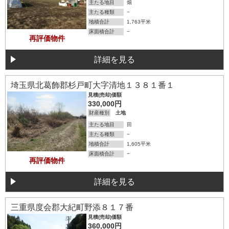
主たる地目
畑
主たる種類
−
地積合計
1,763平米
床面積合計
−
再評価物件
詳細を見る
詳細を見る
埼玉県北葛飾郡杉戸町大字清地１３８１番１
見積(売却)価額
330,000円
財産種別
土地
主たる地目
田
主たる種類
−
地積合計
1,605平米
床面積合計
−
再評価物件
詳細を見る
詳細を見る
三重県度会郡大紀町野添８１７番
見積(売却)価額
360,000円