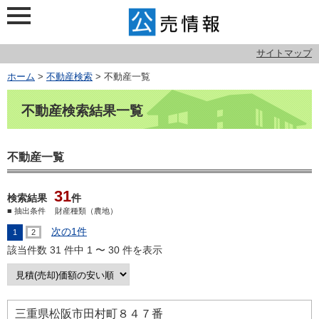
サイトマップ
ホーム
>
不動産検索
> 不動産一覧
不動産検索結果一覧
不動産一覧
31
検索結果
件
■ 抽出条件
財産種類（農地）
次の1件
1
2
該当件数 31 件中 1 〜 30 件を表示
検索結果の並び順（選択時に検索結果の並び順が変わります。）hp0241.php?addr
詳細を見る
三重県松阪市田村町８４７番