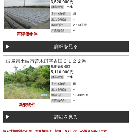
3,520,000円
財産種別
土地
主たる地目
畑
主たる種類
−
地積合計
2,613平米
床面積合計
−
再評価物件
詳細を見る
詳細を見る
岐阜県土岐市曽木町字古田３１２２番
見積(売却)価額
5,110,000円
財産種別
土地
主たる地目
田
主たる種類
−
地積合計
10,439平米
床面積合計
−
新規物件
詳細を見る
個人情報保護のため、写真情報は一部修正を行っている場合があります。