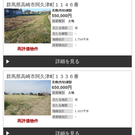
詳細を見る
群馬県高崎市阿久津町１１４６番
見積(売却)価額
550,000円
財産種別
土地
主たる地目
畑
主たる種類
−
地積合計
1,754平米
床面積合計
−
再評価物件
詳細を見る
詳細を見る
群馬県高崎市阿久津町１３３６番
見積(売却)価額
650,000円
財産種別
土地
主たる地目
畑
主たる種類
−
地積合計
1,322平米
床面積合計
−
再評価物件
詳細を見る