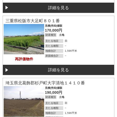
詳細を見る
詳細を見る
三重県松阪市大足町８０１番
見積(売却)価額
170,000円
財産種別
土地
主たる地目
田
主たる種類
−
地積合計
1,596平米
床面積合計
−
再評価物件
詳細を見る
詳細を見る
埼玉県北葛飾郡杉戸町大字清地１４１０番
見積(売却)価額
190,000円
財産種別
土地
主たる地目
田
主たる種類
−
地積合計
1,596平米