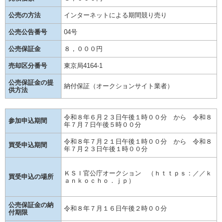
公売の方法
インターネットによる期間競り売り
公売公告番号
04号
公売保証金
８，０００円
売却区分番号
東京局4164-1
公売保証金の提
納付保証（オークションサイト業者）
供方法
令和８年６月２３日午後１時００分 から 令和８
参加申込期間
年７月７日午後５時００分
令和８年７月２１日午後１時００分 から 令和８
買受申込期間
年７月２３日午後１時００分
ＫＳＩ官公庁オークション （ｈｔｔｐｓ：／／ｋ
買受申込の場所
ａｎｋｏｃｈｏ．ｊｐ）
公売保証金の納
令和８年７月１６日午後２時００分
付期限