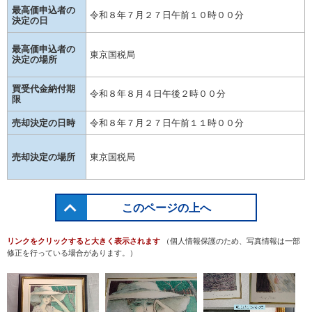
最高価申込者の
令和８年７月２７日午前１０時００分
決定の日
最高価申込者の
東京国税局
決定の場所
買受代金納付期
令和８年８月４日午後２時００分
限
売却決定の日時
令和８年７月２７日午前１１時００分
売却決定の場所
東京国税局
このページの上へ
リンクをクリックすると大きく表示されます
（個人情報保護のため、写真情報は一部
修正を行っている場合があります。）