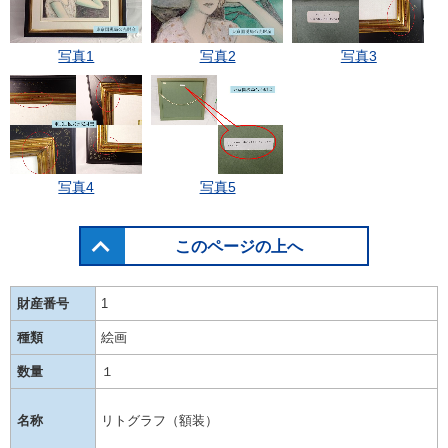
写真1
写真2
写真3
写真4
写真5
このページの上へ
財産番号
1
種類
絵画
数量
１
名称
リトグラフ（額装）