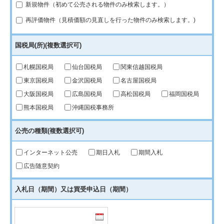
新規物件（初めて公売される物件のみ検索します。）
再評価物件（見積価額の見直しを行った物件のみ検索します。)
国税局(所)
(複数選択可)
札幌国税局
仙台国税局
関東信越国税局
東京国税局
金沢国税局
名古屋国税局
大阪国税局
広島国税局
高松国税局
福岡国税局
熊本国税局
沖縄国税事務所
公売の種類
(複数選択可)
インターネット公売
期日入札
期間入札
広告随意契約
入札日（期間）又は買受申込日（期間）