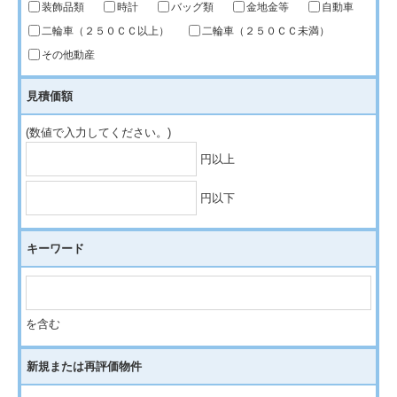
装飾品類
時計
バッグ類
金地金等
自動車
二輪車（２５０ＣＣ以上）
二輪車（２５０ＣＣ未満）
その他動産
見積価額
(数値で入力してください。)
見積価額（最小値）
円以上
見積価額（最大値）
円以下
キーワード
を含む
新規または再評価物件