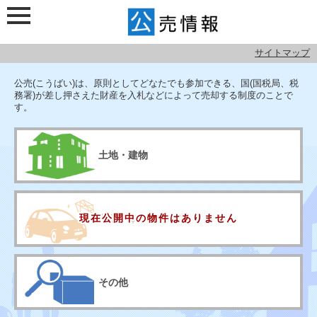
サイトマップ
検索メニュー
公売情報
公売(こうばい)は、原則としてどなたでも参加できる、国(国税局、税
務署)が差し押さえた財産を入札などによって売却する制度のことで
す。
土地・建物
現在公開中の
物件はありません
宝石・車・絵画など
その他