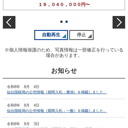
１９，０４０，０００円〜
前の公売情報
次の
スライドの自動再生を開始
自動再生
スライドの自動再生を停
停止
※個人情報保護のため、写真情報は一部修正を行っている
場合があります。
お知らせ
令和8年
8月
4日
仙台国税局の公売情報（期間入札：農地）を掲載しました。
令和8年
8月
4日
仙台国税局の公売情報（期間入札：一般）を掲載しました。
令和8年
8月
3日