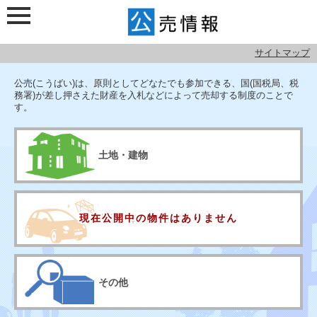
サイトマップ
検索メニュー
公売情報
公売(こうばい)は、原則としてどなたでも参加できる、国(国税局、税
務署)が差し押さえた財産を入札などによって売却する制度のことで
す。
土地・建物
現在公開中の
物件はありません
宝石・車・絵画など
その他