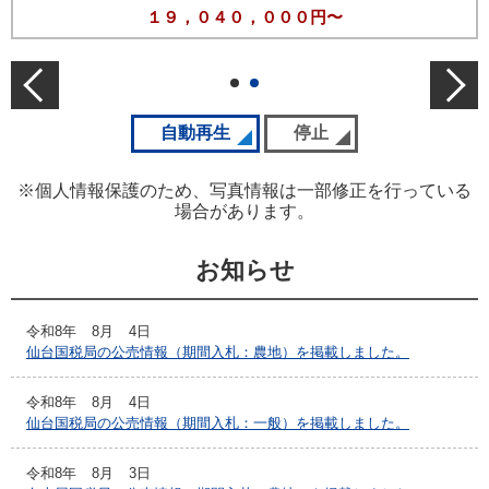
１９，０４０，０００円〜
前の公売情報
次の
スライドの自動再生を開始
自動再生
スライドの自動再生を停
停止
※個人情報保護のため、写真情報は一部修正を行っている
場合があります。
お知らせ
令和8年
8月
4日
仙台国税局の公売情報（期間入札：農地）を掲載しました。
令和8年
8月
4日
仙台国税局の公売情報（期間入札：一般）を掲載しました。
令和8年
8月
3日