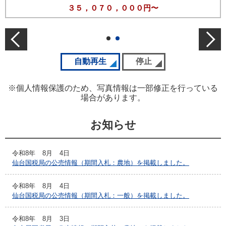
３５，０７０，０００円〜
前の公売情報
次の
スライドの自動再生を開始
自動再生
スライドの自動再生を停
停止
※個人情報保護のため、写真情報は一部修正を行っている
場合があります。
お知らせ
令和8年
8月
4日
仙台国税局の公売情報（期間入札：農地）を掲載しました。
令和8年
8月
4日
仙台国税局の公売情報（期間入札：一般）を掲載しました。
令和8年
8月
3日