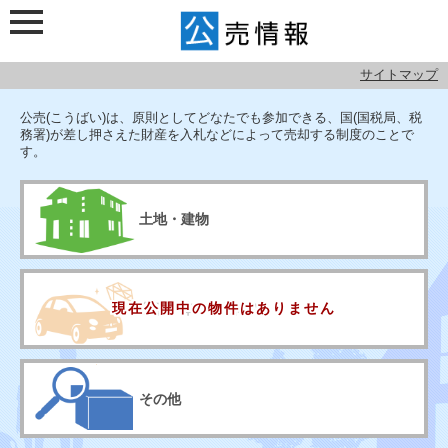
サイトマップ
検索メニュー
公売情報
公売(こうばい)は、原則としてどなたでも参加できる、国(国税局、税
務署)が差し押さえた財産を入札などによって売却する制度のことで
す。
土地・建物
現在公開中の
物件はありません
宝石・車・絵画など
その他